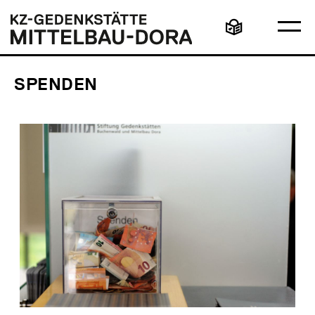
Direkt
Hauptmenü
Logo
zum
KZ-
Ha
Inhalt
Gedenkstätte
Leichte
öff
Mittelbau-
Sprache
Dora
SPENDEN