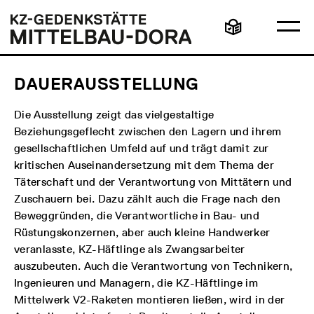
Direkt
Hauptmenü
Logo
zum
KZ-
Ha
Inhalt
Gedenkstätte
Leichte
öff
Mittelbau-
Sprache
Dora
DAUERAUSSTELLUNG
Die Ausstellung zeigt das vielgestaltige
Beziehungsgeflecht zwischen den Lagern und ihrem
gesellschaftlichen Umfeld auf und trägt damit zur
kritischen Auseinandersetzung mit dem Thema der
Täterschaft und der Verantwortung von Mittätern und
Zuschauern bei. Dazu zählt auch die Frage nach den
Beweggründen, die Verantwortliche in Bau- und
Rüstungskonzernen, aber auch kleine Handwerker
veranlasste, KZ-Häftlinge als Zwangsarbeiter
auszubeuten. Auch die Verantwortung von Technikern,
Ingenieuren und Managern, die KZ-Häftlinge im
Mittelwerk V2-Raketen montieren ließen, wird in der