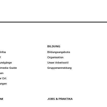
BILDUNG
Infos
Bildungsangebote
?
Organisation
Rundgänge
Unser Arbeitsstil
imedia-Guide
Gruppenanmeldung
gen
or Ort
tungen
OM
JOBS & PRAKTIKA