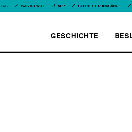
NFOS
WAS IST WO?
APP
GEFÜHRTE RUNDGÄNGE
GESCHICHTE
BES