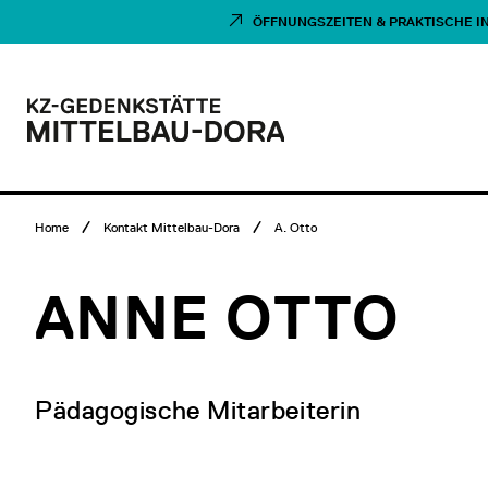
Direkt
Museumsbesuch
zum
Menü
ÖFFNUNGSZEITEN & PRAKTISCHE I
Inhalt
Hauptmenü
Logo
KZ-
Gedenkstätte
Mittelbau-
Dora
Breadcrumb
Home
Kontakt Mittelbau-Dora
A. Otto
Menü
ANNE OTTO
Pädagogische Mitarbeiterin