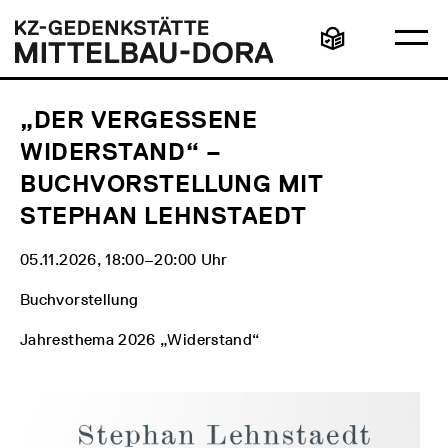
Direkt
Hauptmenü
Logo
zum
KZ-
Ha
Inhalt
Gedenkstätte
Leichte
öff
Mittelbau-
Sprache
Dora
„DER VERGESSENE
WIDERSTAND“ –
BUCHVORSTELLUNG MIT
STEPHAN LEHNSTAEDT
05.11.2026, 18:00‒20:00 Uhr
Buchvorstellung
Jahresthema 2026 „Widerstand“