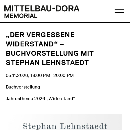
Skip
Main
Logo
to
menu
Mittelbau-
Ma
content
Dora
me
Memorial
op
„DER VERGESSENE
WIDERSTAND“ –
BUCHVORSTELLUNG MIT
STEPHAN LEHNSTAEDT
05.11.2026, 18:00 PM‒20:00 PM
Buchvorstellung
Jahresthema 2026 „Widerstand“