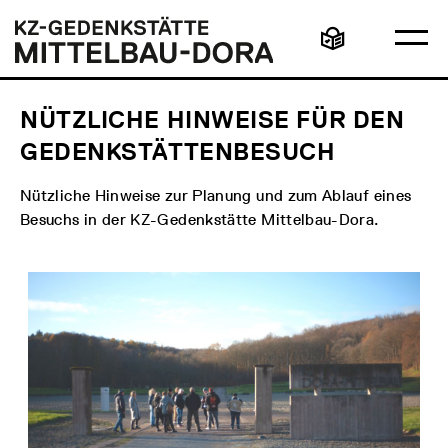
Direkt
Hauptmenü
Logo
zum
KZ-
Ha
Inhalt
Gedenkstätte
Leichte
öff
Mittelbau-
Sprache
Dora
NÜTZLICHE HINWEISE FÜR DEN
GEDENKSTÄTTENBESUCH
Nützliche Hinweise zur Planung und zum Ablauf eines
Besuchs in der KZ-Gedenkstätte Mittelbau-Dora.