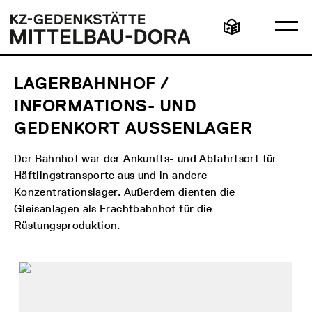
Direkt
Hauptmenü
Logo
zum
KZ-
Ha
Inhalt
Gedenkstätte
Leichte
öff
Mittelbau-
Sprache
Dora
LAGERBAHNHOF /
INFORMATIONS- UND
GEDENKORT AUSSENLAGER
Der Bahnhof war der Ankunfts- und Abfahrtsort für
Häftlingstransporte aus und in andere
Konzentrationslager. Außerdem dienten die
Gleisanlagen als Frachtbahnhof für die
Rüstungsproduktion.